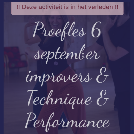
!! Deze activiteit is in het verleden !!
Proefles 6
september
improvers &
Technique &
Performance