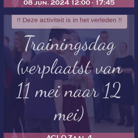
08 jun. 2024 12:00 - 17:45
!! Deze activiteit is in het verleden !!
Trainingsdag
(verplaatst van
11 mei naar 12
mei)
ACLO Zaal 4