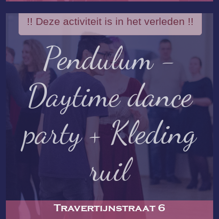
!! Deze activiteit is in het verleden !!
Pendulum -
Daytime dance
party + Kleding
ruil
Travertijnstraat 6