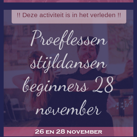
!! Deze activiteit is in het verleden !!
Proeflessen
stijldansen
beginners 28
november
26 en 28 november