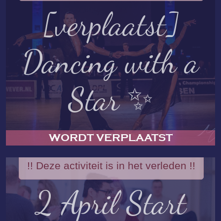
[verplaatst]
Dancing with a
Star ✨
WORDT VERPLAATST
!! Deze activiteit is in het verleden !!
2 April Start