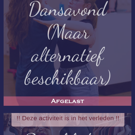
Dansavond
(Maar
alternatief
beschikbaar)
Afgelast
!! Deze activiteit is in het verleden !!