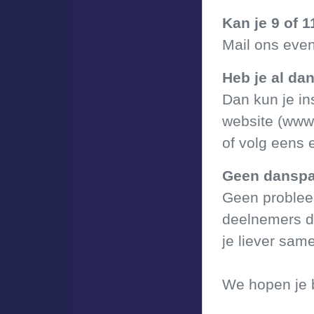
Kan je 9 of 1
Mail ons even
Heb je al da
Dan kun je in
website (www.
of volg eens 
Geen danspa
Geen problee
deelnemers d
je liever sam
We hopen je b