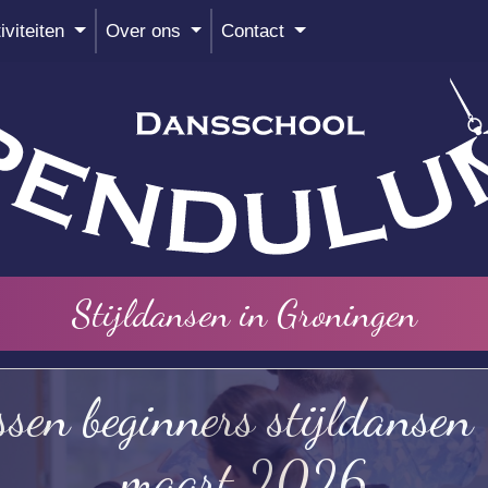
iviteiten
Over ons
Contact
Stijldansen in Groningen
ssen beginners stijldansen
maart 2026