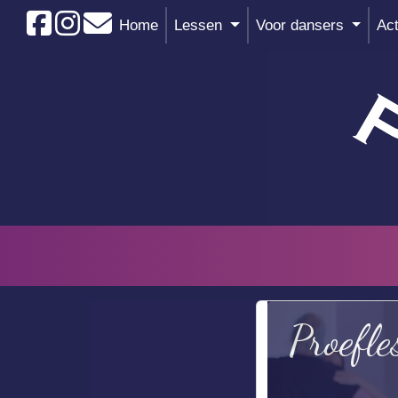
Home
Lessen
Voor dansers
Act
Proefle