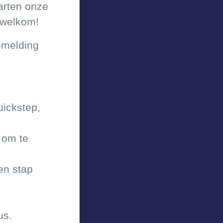
arten onze
 welkom!
nmelding
uickstep,
 om te
en stap
us.