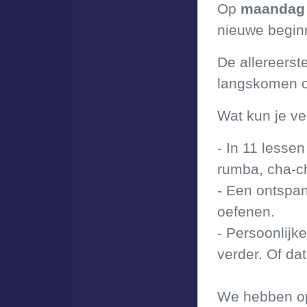
Op
maandag 
nieuwe beginn
De allereerst
langskomen om
Wat kun je v
- In 11 lesse
rumba, cha-ch
- Een ontspan
oefenen.
- Persoonlijk
verder. Of dat
We hebben op