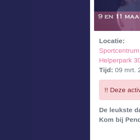
9 en 11 ma
Locatie:
Sportcentrum
Helperpark 3
Tijd:
09 mrt. 
!! Deze activ
De leukste d
Kom bij Pend