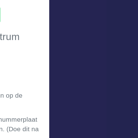
ntrum
en op de
w nummerplaat
. (Doe dit na