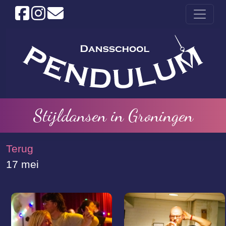
Stijldansen in Groningen
Terug
17 mei